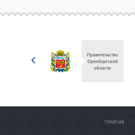
Министерство
Правительство
культуры
Оренбургской
Российской
области
федерации
ГЛАВНАЯ