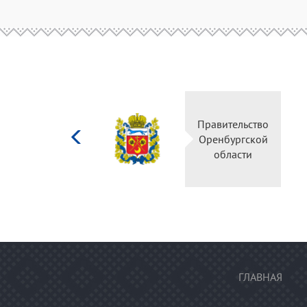
Министерство
Правительство
культуры
Оренбургской
Российской
области
федерации
ГЛАВНАЯ