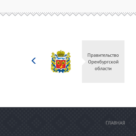
Министерство
Правительство
культуры
Оренбургской
Российской
области
федерации
ГЛАВНАЯ