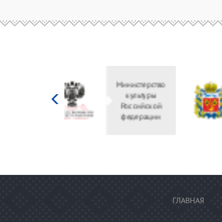
Министерство
культуры
Российской
федерации
ГЛАВНАЯ