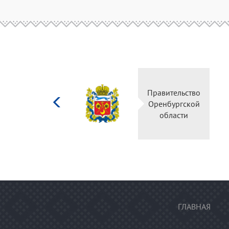
Министерство
культуры
Российской
федерации
ГЛАВНАЯ