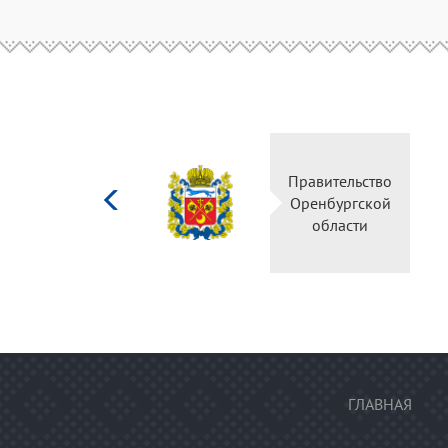
Министерство
Правительств
культуры
Оренбургско
Российской
области
федерации
ГЛАВНАЯ