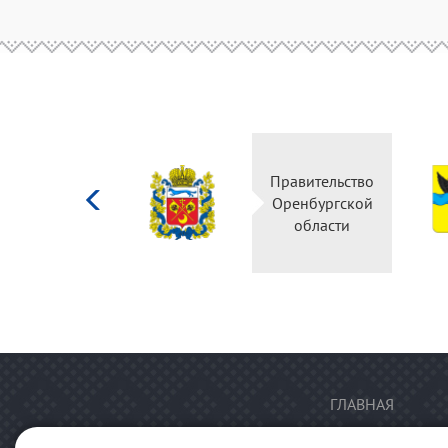
Министерство
Правительство
культуры
Оренбургской
Российской
области
федерации
ГЛАВНАЯ