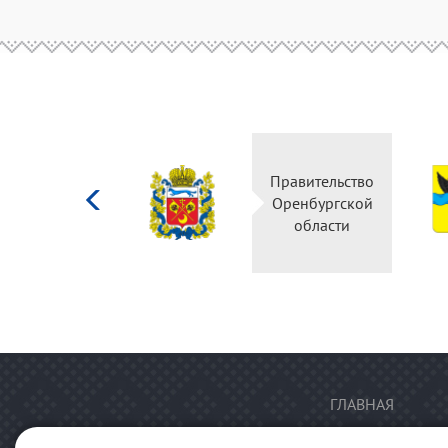
Министерство
Правительство
культуры
Оренбургской
Российской
области
федерации
ГЛАВНАЯ