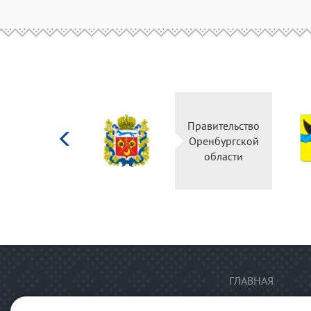
Министерство
Правительство
культуры
Оренбургской
Российской
области
федерации
ГЛАВНАЯ