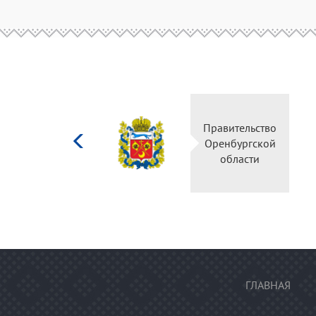
Министерство
Правительство
культуры
Оренбургской
Российской
области
федерации
ГЛАВНАЯ