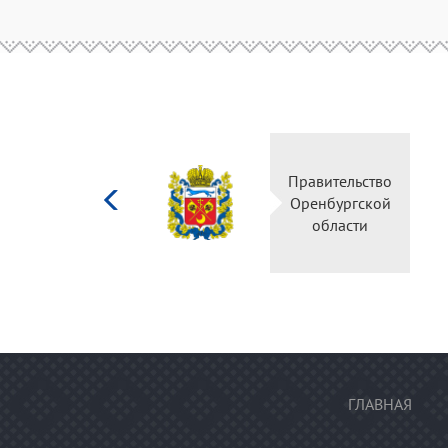
Министерство
Правительство
культуры
Оренбургской
Российской
области
федерации
ГЛАВНАЯ