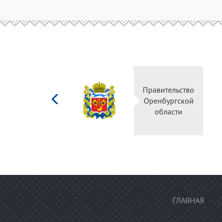
Министерство
Прав
культуры
Орен
Российской
о
федерации
ГЛАВНАЯ