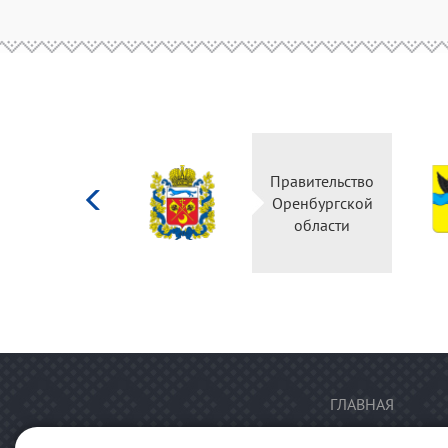
Министерство
Правительство
культуры
Оренбургской
Российской
области
федерации
ГЛАВНАЯ