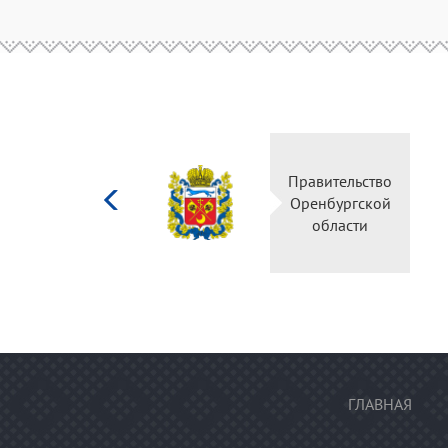
Министерство
Правительство
культуры
Оренбургской
Российской
области
федерации
ГЛАВНАЯ