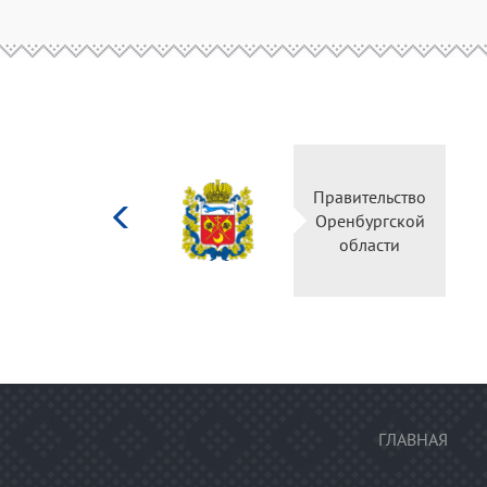
Министерство
Правительство
культуры
Оренбургской
Российской
области
федерации
ГЛАВНАЯ