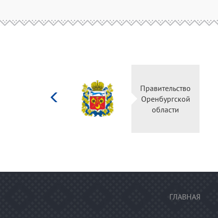
Министерство
Правительство
культуры
Оренбургской
Российской
области
федерации
ГЛАВНАЯ