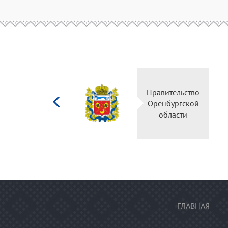
Министерство
Правительство
культуры
Оренбургской
Российской
области
федерации
ГЛАВНАЯ