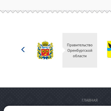
Министерство
Правительство
культуры
Оренбургской
Российской
области
федерации
ГЛАВНАЯ