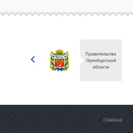
Министерство
Правительство
культуры
Оренбургской
Российской
области
федерации
ГЛАВНАЯ