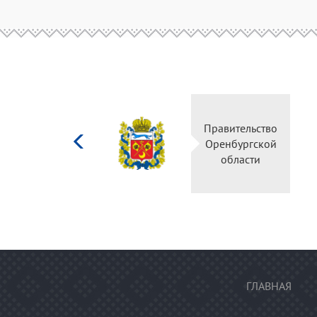
Министерство
Правительство
культуры
Оренбургской
Российской
области
федерации
ГЛАВНАЯ