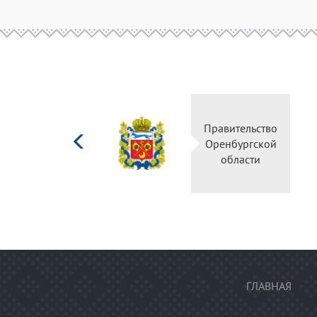
Министерство
Правительство
культуры
Оренбургской
Российской
области
федерации
ГЛАВНАЯ