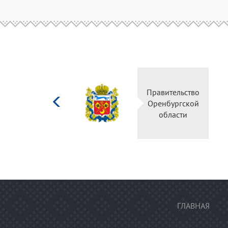
Министерство
Правительство
культуры
Оренбургской
Российской
области
федерации
ГЛАВНАЯ