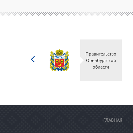
Министерство
Правительств
культуры
Оренбургско
Российской
области
федерации
ГЛАВНАЯ