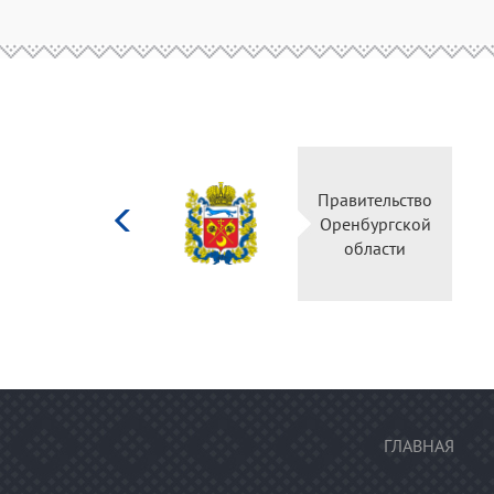
Министерство
Правительство
культуры
Оренбургской
Российской
области
федерации
ГЛАВНАЯ