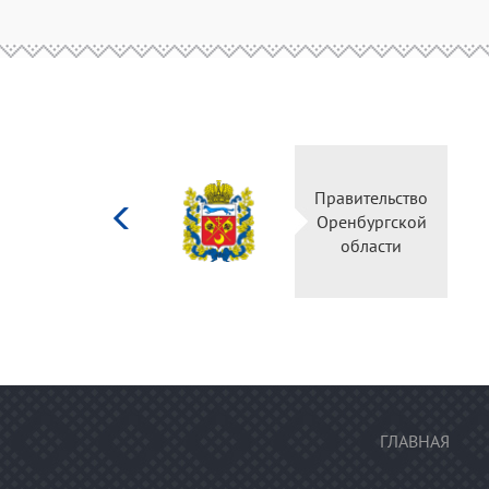
Министерство
культуры
Российской
федерации
ГЛАВНАЯ