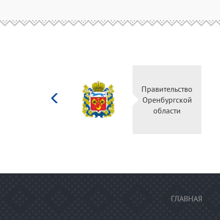
Министерство
Правительств
культуры
Оренбургско
Российской
области
федерации
ГЛАВНАЯ