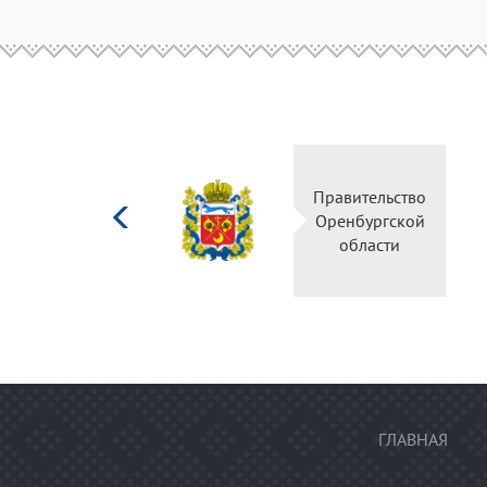
Министерство
Правительств
культуры
Оренбургско
Российской
области
федерации
ГЛАВНАЯ