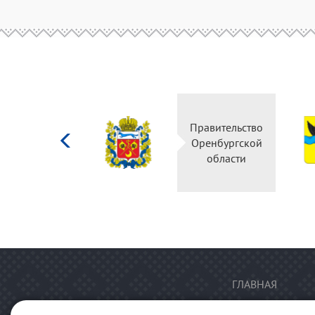
Министерство
Правительство
культуры
Оренбургской
Российской
области
федерации
ГЛАВНАЯ