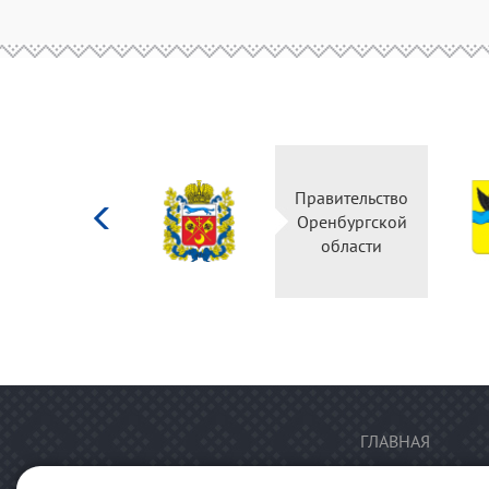
Министерство
Правительство
культуры
Оренбургской
Российской
области
федерации
ГЛАВНАЯ