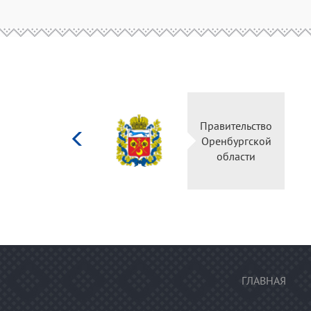
Министерство
Правительство
культуры
Оренбургской
Российской
области
федерации
ГЛАВНАЯ