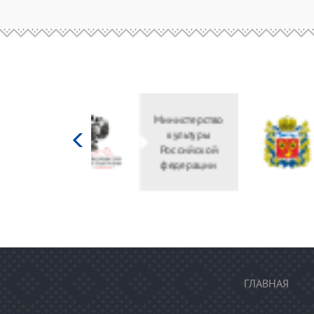
Министерство
культуры
Российской
федерации
ГЛАВНАЯ