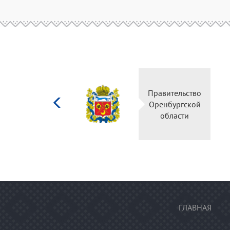
Министерство
Правительство
культуры
Оренбургской
Российской
области
федерации
ГЛАВНАЯ