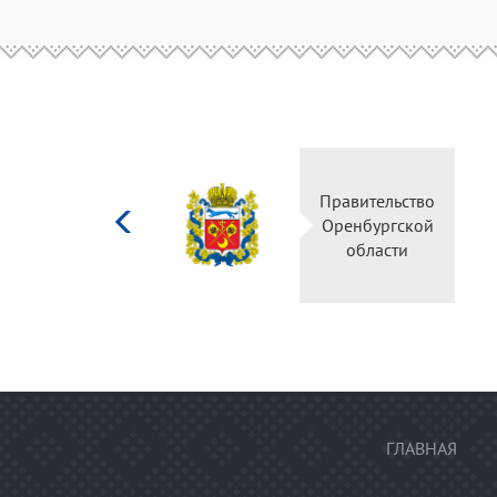
Министерство
Правительство
культуры
Оренбургской
Российской
области
федерации
ГЛАВНАЯ