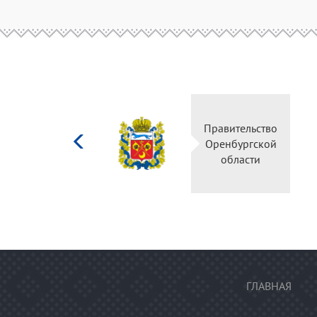
Министерство
Правительство
культуры
Оренбургской
Российской
области
федерации
ГЛАВНАЯ