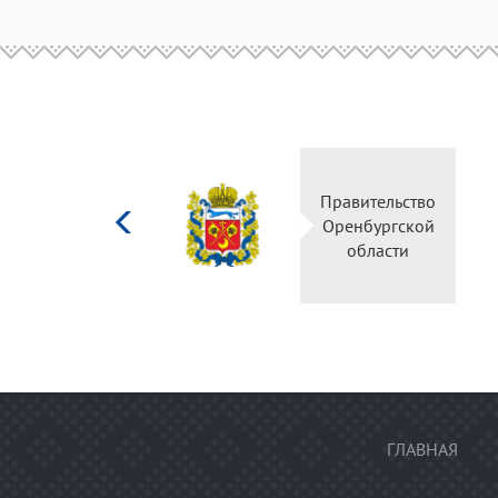
Министерство
Правительство
культуры
Оренбургской
Российской
области
федерации
ГЛАВНАЯ