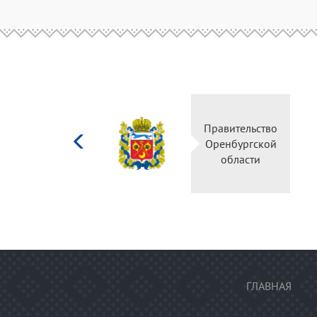
Министерство
Правительство
культуры
Оренбургской
Российской
области
федерации
ГЛАВНАЯ