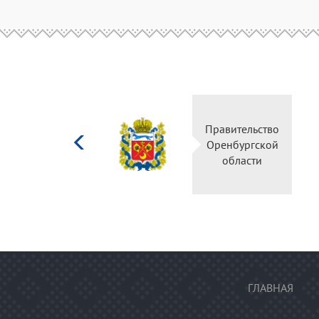
Министерство
Правительство
культуры
Оренбургской
Российской
области
федерации
ГЛАВНАЯ