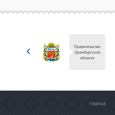
Министерство
Правительство
культуры
Оренбургской
Российской
области
федерации
ГЛАВНАЯ