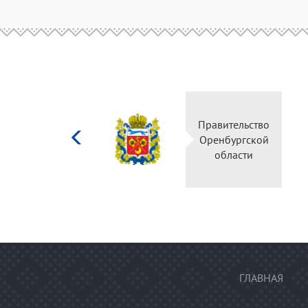
Министерство
Правительс
культуры
Оренбургск
Российской
области
федерации
ГЛАВНАЯ