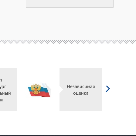
д
ург
Независимая
ьный
оценка
ал