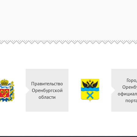
Горо
Правительство
Оренб
Оренбургской
официал
области
порт