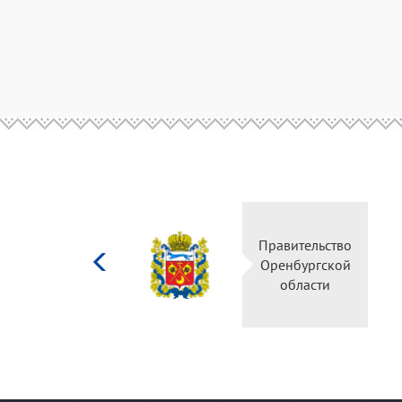
Министерство
Правительство
культуры
Оренбургской
Российской
области
федерации