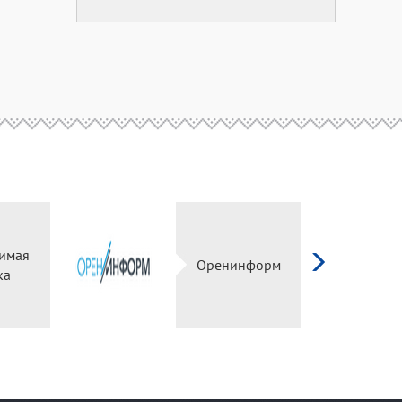
имая
Оренинформ
ка