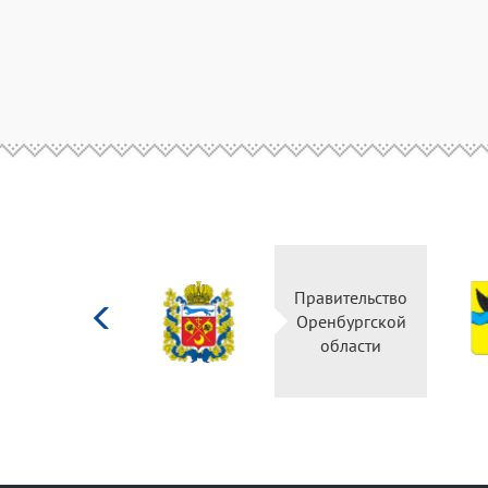
Министерство
Правительство
культуры
Оренбургской
Российской
области
федерации