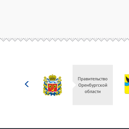
Министерство
Правительство
культуры
Оренбургской
Российской
области
федерации