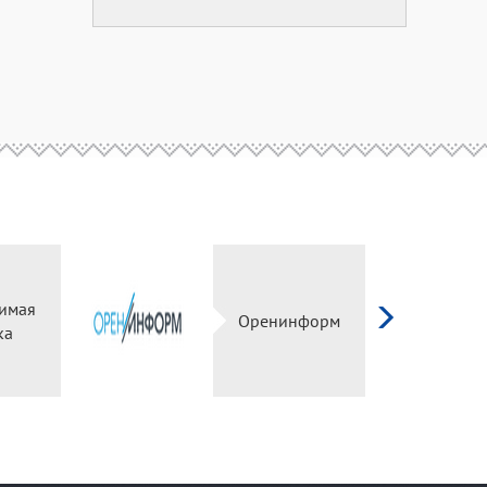
симая
Оренинформ
ка