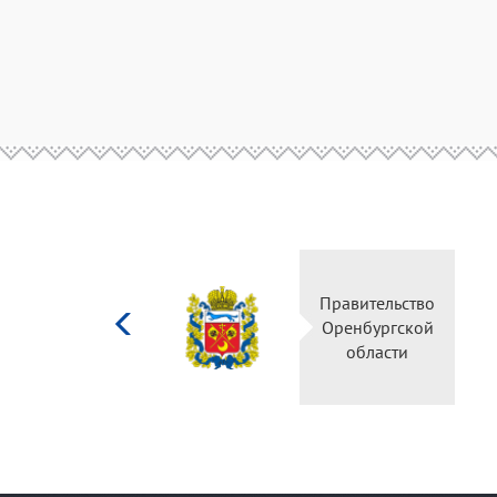
Министерство
Правительство
культуры
Оренбургской
Российской
области
федерации