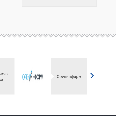
исимая
Оренинформ
енка