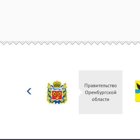
Министерство
Правительство
культуры
Оренбургской
Российской
области
федерации