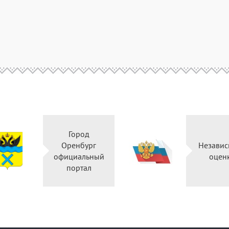
Город
Оренбург
Незав
официальный
оц
портал