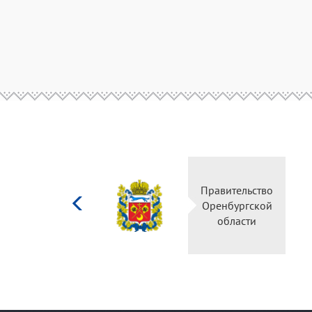
Министерство
Правительство
культуры
Оренбургской
Российской
области
федерации