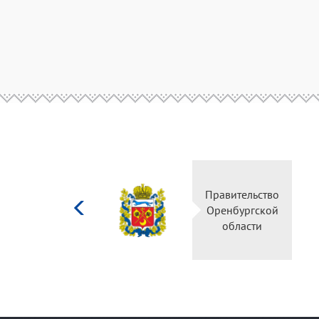
Министерство
Правительство
культуры
Оренбургской
Российской
области
федерации