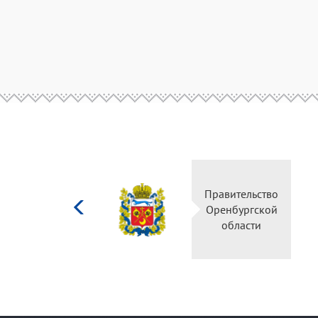
Министерство
Правительство
культуры
Оренбургской
Российской
области
федерации