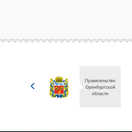
Министерство
Правительство
культуры
Оренбургской
Российской
области
федерации