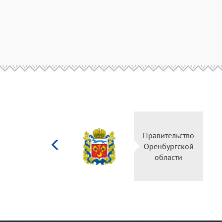
Министерство
Правите
культуры
Оренбу
Российской
обла
федерации